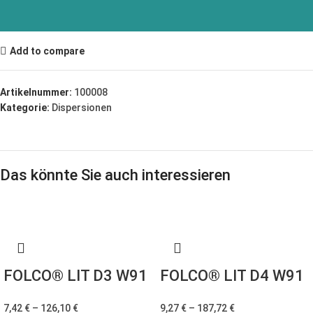
Add to compare
Artikelnummer:
100008
Kategorie:
Dispersionen
Das könnte Sie auch interessieren
FOLCO® LIT D3 W91
FOLCO® LIT D4 W91
7,42
€
–
126,10
€
9,27
€
–
187,72
€