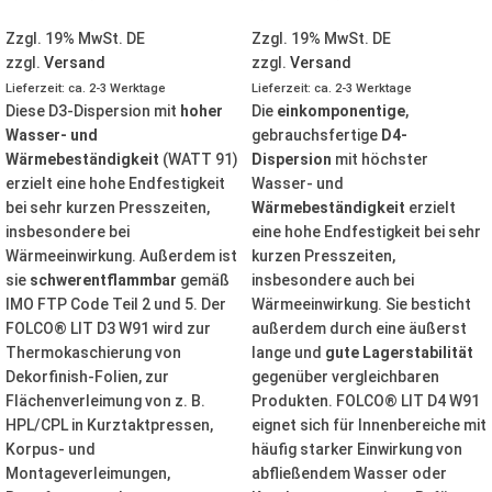
Zzgl. 19% MwSt. DE
Zzgl. 19% MwSt. DE
zzgl.
Versand
zzgl.
Versand
Lieferzeit: ca. 2-3 Werktage
Lieferzeit: ca. 2-3 Werktage
Diese D3-Dispersion mit
hoher
Die
einkomponentige
,
Wasser- und
gebrauchsfertige
D4-
Wärmebeständigkeit
(WATT 91)
Dispersion
mit höchster
erzielt eine hohe Endfestigkeit
Wasser- und
bei sehr kurzen Presszeiten,
Wärmebeständigkeit
erzielt
insbesondere bei
eine hohe Endfestigkeit bei sehr
Wärmeeinwirkung. Außerdem ist
kurzen Presszeiten,
sie
schwerentflammbar
gemäß
insbesondere auch bei
IMO FTP Code Teil 2 und 5. Der
Wärmeeinwirkung. Sie besticht
FOLCO® LIT D3 W91 wird zur
außerdem durch eine äußerst
Thermokaschierung von
lange und
gute Lagerstabilität
Dekorfinish-Folien, zur
gegenüber vergleichbaren
Flächenverleimung von z. B.
Produkten. FOLCO® LIT D4 W91
HPL/CPL in Kurztaktpressen,
eignet sich für Innenbereiche mit
Korpus- und
häufig starker Einwirkung von
Montageverleimungen,
abfließendem Wasser oder