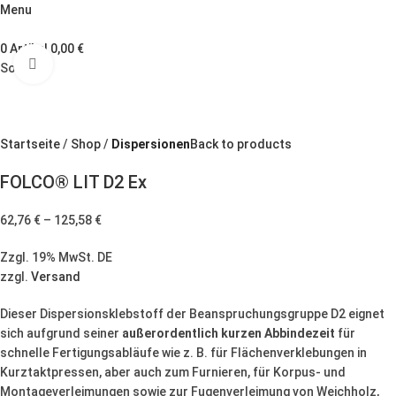
Menu
0
Artikel
0,00
€
Zum Vergrößern klicken
Sold out
Startseite
Shop
Dispersionen
Back to products
FOLCO® LIT D2 Ex
62,76
€
–
125,58
€
Zzgl. 19% MwSt. DE
zzgl.
Versand
Dieser Dispersionsklebstoff der Beanspruchungsgruppe D2 eignet
sich aufgrund seiner
außerordentlich kurzen Abbindezeit
für
schnelle Fertigungsabläufe wie z. B. für Flächenverklebungen in
Kurztaktpressen, aber auch zum Furnieren, für Korpus- und
Montageverleimungen sowie zur Fugenverleimung von Weichholz,